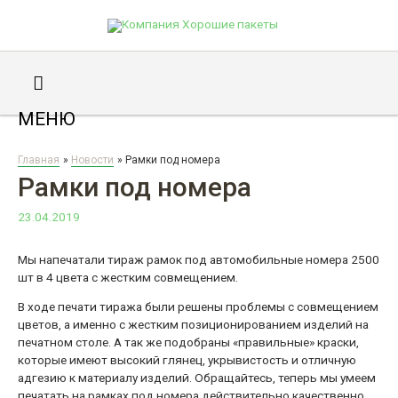
Секция
МЕНЮ
под
шапкой
Главная
Новости
Рамки под номера
Рамки под номера
23.04.2019
Мы напечатали тираж рамок под автомобильные номера 2500
шт в 4 цвета с жестким совмещением.
В ходе печати тиража были решены проблемы с совмещением
цветов, а именно с жестким позиционированием изделий на
печатном столе. А так же подобраны «правильные» краски,
которые имеют высокий глянец, укрывистость и отличную
адгезию к материалу изделий. Обращайтесь, теперь мы умеем
печатать на рамках под номера действительно качественно.