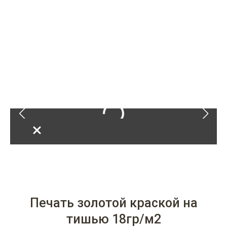
на черном крафт пакете, яркий цвет не проваливается!
Совмешение 3 цвета на крафт пакете
Котик
растр на полиэтилене
Печать золотой краской на
тишью 18гр/м2