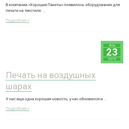
В компании «Хорошие Пакеты» появилось оборудование для
печати на текстиле. …
Атласная
Подробнее »
лента
с
логотипом
Апр
23
2019
Печать на воздушных
шарах
У нас еще одна хорошая новость, у нас обновился и …
Печать
Подробнее »
на
воздушных
шарах